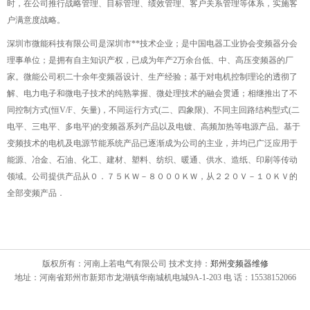
时，在公司推行战略管理、目标管理、绩效管理、客户关系管理等体系，实施客
户满意度战略。
深圳市微能科技有限公司是深圳市**技术企业；是中国电器工业协会变频器分会
理事单位；是拥有自主知识产权，已成为年产2万余台低、中、高压变频器的厂
家。微能公司积二十余年变频器设计、生产经验；基于对电机控制理论的透彻了
解、电力电子和微电子技术的纯熟掌握、微处理技术的融会贯通；相继推出了不
同控制方式(恒V/F、矢量)，不同运行方式(二、四象限)、不同主回路结构型式(二
电平、三电平、多电平)的变频器系列产品以及电镀、高频加热等电源产品。基于
变频技术的电机及电源节能系统产品已逐渐成为公司的主业，并均已广泛应用于
能源、冶金、石油、化工、建材、塑料、纺织、暖通、供水、造纸、印刷等传动
领域。公司提供产品从０．７５ＫＷ－８０００ＫＷ，从２２０Ｖ－１０ＫＶ的
全部变频产品．
版权所有：河南上若电气有限公司 技术支持：
郑州变频器维修
地址：河南省郑州市新郑市龙湖镇华南城机电城9A-1-203 电 话：15538152066