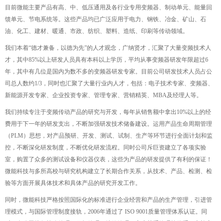
目前微能主要产品有高、中、低压通用及各行业专用变频器、制动单元、能量回
馈单元、节电系统等。这些产品均已广泛应用于电力、钢铁、冶金、矿山、石
油、化工、建材、暖通、市政、纺织、塑料、造纸、印刷等传动领域。
我们本着“德才兼备，以德为先”的人才观念，广纳贤才，汇聚了大量变频技术人
才，其中85%以上研发人员具有本科以上学历，平均从事变频器研发年限超过6
年，其中有几位是国内为数不多的变频器研发专家。目前公司研发技术人员占公
司总人数约1/3，同时也汇聚了大量行业内人才，包括：电子技术专家、变频器、
新能源开发专家、企业投资专家、管理专家、营销精英、MBA及经理人等。
我们持续专注于变频传动产品的研究与开发，每年从销售额中拿出10%以上的经
费用于下一年的研发支出，不断加强研发技术储备建设。运用产品生命周期管理
（PLM）思想，对产品预研、开发、测试、试制、生产等环节进行全面计划和监
控，不断深化研发制度，不断优化研发流程。同时公司斥巨资建立了各项实验
室，购置了众多的测试设备和仪器仪表，这些为产品的研发提供了有利的保证！
微能科技与多所高校与研究机构建立了长期合作关系，从技术、产品、检测、检
验等方面开展具体技术和具体产品的研究开发工作。
同时，微能科技严格按照国际化的标准进行企业经营和产品的生产管理，引进管
理模式，与国际管理制度接轨，2006年通过了 ISO 9001质量管理体系认证。同