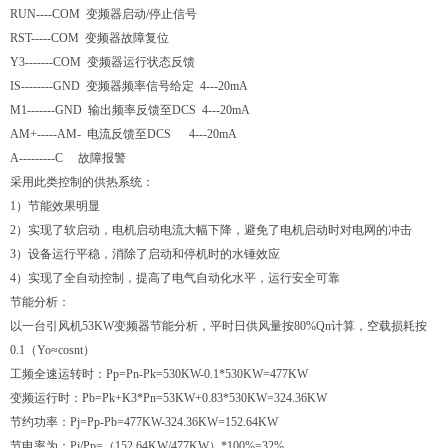
RUN----COM 变频器启动/停止信号
RST-----COM 变频器故障复位
Y3-------COM 变频器运行状态反馈
IS--------GND 变频器频率信号给定 4---20mA
M1-------GND 输出频率反馈至DCS 4---20mA
AM+-----AM- 电流反馈至DCS 4---20mA
A---------C 故障报警
采用此类控制的供热系统：
1）节能效果明显
2）实现了软启动，电机启动电流大幅下降，避免了电机启动时对电网的冲击
3）设备运行平稳，消除了启动和停机时的水锤效应
4）实现了全自动控制，提高了电气自动化水平，运行安全可靠
节能分析：
以一台引风机53KW变频器节能分析，平时日供风量按80%Qn计算，空载损耗按
0.1（Yo≈cosnt）
工频全速运转时：Pp=Pn-Pk=530KW-0.1*530KW=477KW
变频运行时：Pb=Pk+K3*Pn=53KW+0.83*530KW=324.36KW
节约功率：Pj=Pp-Pb=477KW-324.36KW=152.64KW
节电率为：Pj/Pp=（152.64KW/477KW）*100%=32%