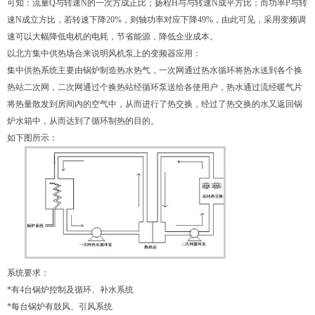
可知：流量Q与转速N的一次方成正比；扬程H与与转速N成平方比；而功率P与转
速N成立方比，若转速下降20%，则轴功率对应下降49%，由此可见，采用变频调
速可以大幅降低电机的电耗，节省能源，降低企业成本。
以北方集中供热场合来说明风机泵上的变频器应用：
集中供热系统主要由锅炉制造热水热气，一次网通过热水循环将热水送到各个换
热站二次网，二次网通过个换热站经循环泵送给各使用户，热水通过流经暖气片
将热量散发到房间内的空气中，从而进行了热交换，经过了热交换的水又返回锅
炉水箱中，从而达到了循环制热的目的。
如下图所示：
系统要求：
*有4台锅炉控制及循环、补水系统
*每台锅炉有鼓风、引风系统