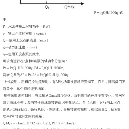
P＝ρgQH/1000η 式
中：
P—水泵使用工况轴功率（KW）
ρ—输出介质的密度（kg/m3）
Q—使用工况点的流量（m3/s）
g—动力加速度（m/s2）
η—使用工况点泵的效率。
可求出运行在c点和d点泵的轴功率分别为：
Pc＝PgQ1H2/1000η; Pd＝PgQ1H1/1000η;
两者之差为ΔP＝Pc-Pd＝PgQ(H2-H1)/1000η
上式说明，用阀门控制流量时，有ΔP的功率被损耗浪费掉了。而且，随着阀门不
断关小，这个损耗还要增加。
用变频调速控制时，当流量从Qmax减少到Q，由于阀门的开度没有变化，管网的
阻力曲线不变，泵的特性曲线随转速由n0变化到n1。泵（风机）运行的工况点，
则从b点移到d点，扬程从H0下降到H1，而用转速控制时，根据流量Q，扬程H，
功率P和转速N之间的关系：
Q1/Q2＝n1/n2; H1/H2＝(n1/n2)2; P1/P2＝(n1/n2)3